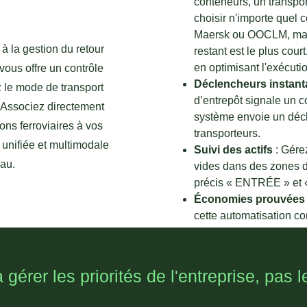
l
conteneurs, un transpor
choisir n'importe quel 
Maersk ou OOCLM, mais 
 à la gestion du retour
restant est le plus cou
en optimisant l'exécuti
vous offre un contrôle
Déclencheurs instan
 le mode de transport
d’entrepôt signale un 
t. Associez directement
système envoie un déc
sons ferroviaires à vos
transporteurs.
unifiée et multimodale
Suivi des actifs
: Gére
au.
vides dans des zones 
précis « ENTRÉE » et 
Économies prouvées
cette automatisation co
frais de D&D de plus d
rer les priorités de l'entreprise, pas 