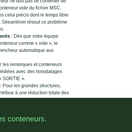
teur ne doit pas se contenter de
conteneur vide du fichier MSC,
celui précis dont le temps libre
rt. Streamliner résout ce problème
on.
tanés
: Dès que votre équipe
conteneur comme « vide », le
lencheur automatique aux
z les remorques et conteneurs
dédiées avec des horodatages
« SORTIE ».
: Pour les grandes structures,
ntribue à une réduction totale des
e 50 %.
les conteneurs.