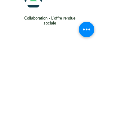
Collaboration - L'offre rendue
sociale
Obtenez une démo gratuite
RÉFÉRENCES
Conçu par des experts. Approuvé par de
nombreux clients.