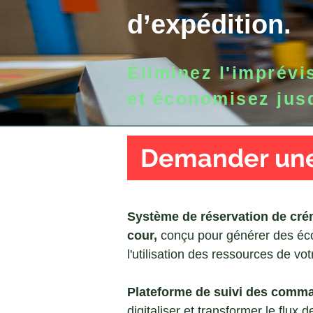
d’expédition.
Éliminez l'imprévi
et économisez jus
Demander un
Système de réservation de crén
cour,
conçu pour générer des éc
l'utilisation des ressources de vot
Plateforme de suivi des comm
digitaliser et transformer le flux d