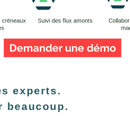
e créneaux
Suivi des flux amonts
Collabor
es
mad
Demander une démo
s experts.
r beaucoup.