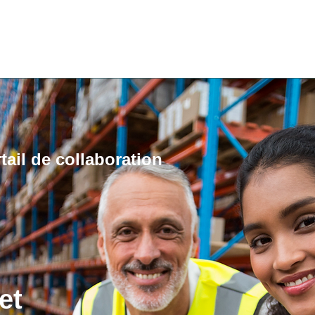
tail de collaboration
et