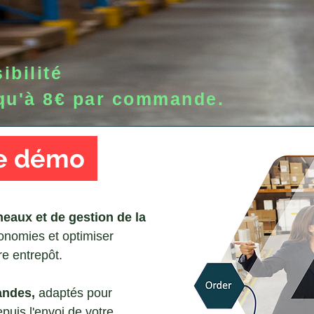
sibilité
qu'à 8€ par commande.
e démo
eaux et de gestion de la
onomies et optimiser
re entrepôt.
andes,
adaptés pour
epuis l'envoi de votre