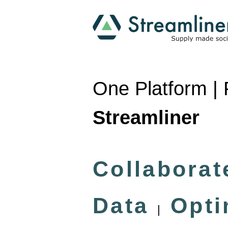
One Platform
|
Streamliner
Collabora
Data
Opti
|