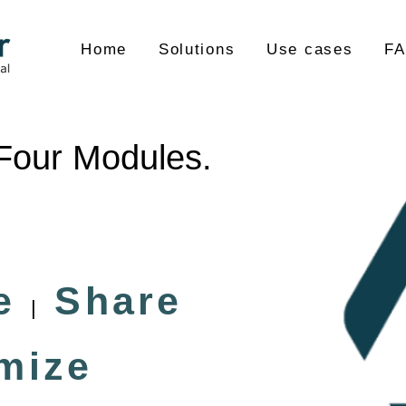
Home
Solutions
Use cases
F
Four Modules.
te
Share
|
mize